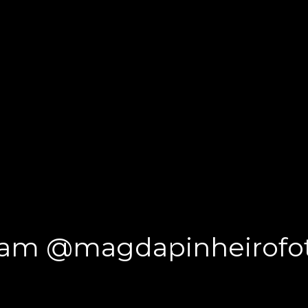
ram @magdapinheirofot