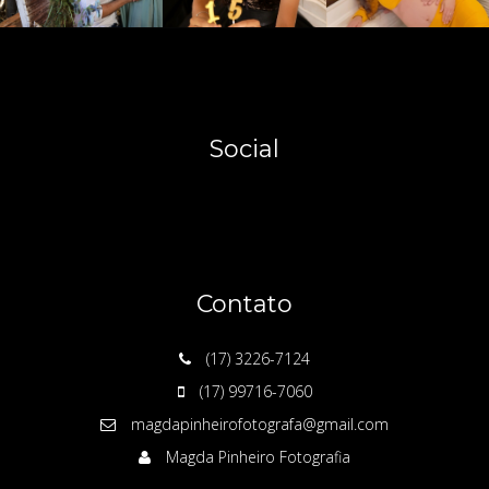
Social
Contato
(17) 3226-7124
(17) 99716-7060
magdapinheirofotografa@gmail.com
Magda Pinheiro Fotografia